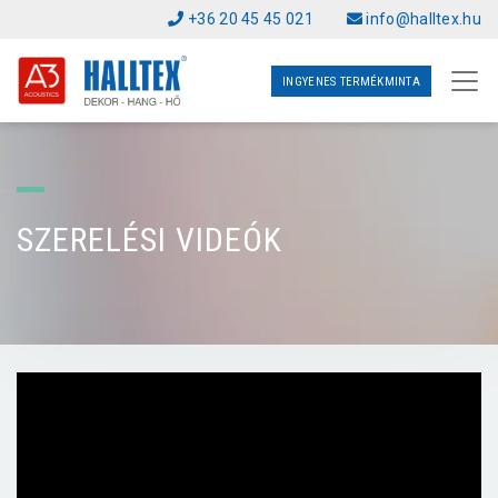
+36 20 45 45 021
info@halltex.hu
INGYENES TERMÉKMINTA
SZERELÉSI VIDEÓK