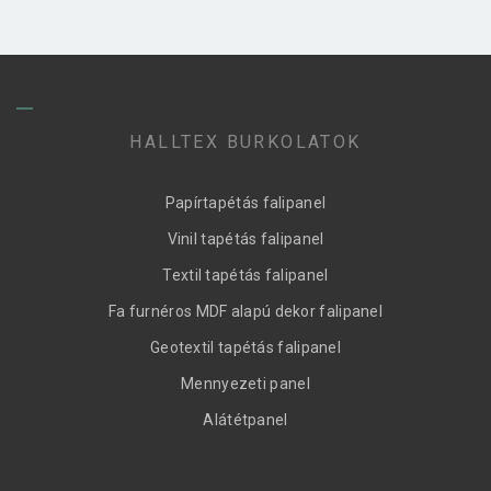
HALLTEX BURKOLATOK
Papírtapétás falipanel
Vinil tapétás falipanel
Textil tapétás falipanel
Fa furnéros MDF alapú dekor falipanel
Geotextil tapétás falipanel
Mennyezeti panel
Alátétpanel