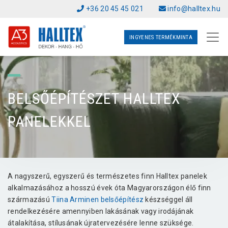
+36 20 45 45 021
info@halltex.hu
INGYENES TERMÉKMINTA
BELSŐÉPÍTÉSZET HALLTEX
PANELEKKEL
A nagyszerű, egyszerű és természetes finn Halltex panelek
alkalmazásához a hosszú évek óta Magyarországon élő finn
származású
Tiina Arminen belsőépítész
készséggel áll
rendelkezésére amennyiben lakásának vagy irodájának
átalakítása, stílusának újratervezésére lenne szüksége.