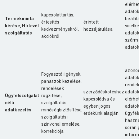
elérhe
adatok
kapcsolattartás,
Termékminta
beállít
értesítés
érintett
kérése, Hírlevél
viselk
kedvezményekről,
hozzájárulása
szolgáltatás
adatok
akciókról
szárma
adato
azonos
Fogyasztói igények,
adatok
panaszok kezelése,
rendel
rendelések
szerződéskötéshez
adatok
Ügyfélszolgálati
rögzítése,
kapcsolódva és
elérhe
célú
szolgáltatás
egyben jogos
adatok
adatkezelés
minőségbiztősítése,
érdekünk alapján
ügyfél
szolgáltatási
haszná
szinvonal emelése,
során 
korrekciója
inform