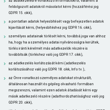
az adatkezelésre vonatkozó információkról, valamint a
feldolgozott adatokról másolatot kérni (hozzáférési jog
GDPR 15. cikk),
a pontatlan adatok helyesbítését vagy befejezetlen adatok
kijavítását kérni, (helyesbítéshez jog GDPR 16. cikk),
személyes adatainak törlését kérni, továbbá joga van ahhoz
ha, hogy ha a személyes adatai nyilvánosságra kerültek,
törlés iránti kérelmét más adatkezelők részére is
továbbítsák (törléshez való jog GDPR 17. cikk),
az adatkezelés korlátozását kérni (adatkezelés
korlátozásához való jog GDPR 18. cikk, Info tv. ),
az Önre vonatkozó személyes adatokat strukturált,
általánosan használt és gépileg olvasható formában
megszerezni, valamint ezen adatok átadását kérni egy
másik adatkezelő részére (adathordozhatósághoz való jog
GDPR 20. cikk),