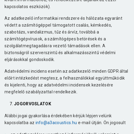
kapcsolatos eszközök).
Az adatkezelő informatikai rendszere és hálózata egyaránt
védett a számítógéppel támogatott csalás, kémkedés,
szabotázs, vandalizmus, tűz és árvíz, továbbá a
számítógépvírusok, a számítógépes betörések és a
szolgálatmegtagadásra vezető támadások ellen. A
biztonságról szerverszintű és alkalmazásszintű védelmi
eljárásokkal gondoskodik.
Adatvédelmi incidens esetén az adatkezelő minden GDPR által
előírt intézkedést megtesz, a felhasználókkal együttműködik
és kijelenti, hogy az adatvédelmi incidensek kezelésére
megfelelő szabályzattal rendelkezik.
JOGORVOSLATOK
Alábbi jogai gyakorlása érdekében kérjük lépjen velünk
kapcsolatba az
info@a3acoustics.hu
e-mail útján. Ön jogosult