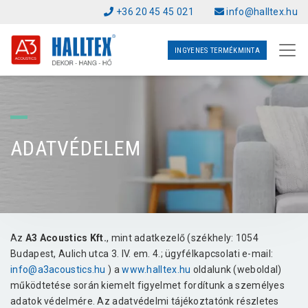
+36 20 45 45 021
info@halltex.hu
INGYENES TERMÉKMINTA
ADATVÉDELEM
Az
A3 Acoustics Kft.
, mint adatkezelő (székhely: 1054
Budapest, Aulich utca 3. IV. em. 4.; ügyfélkapcsolati e-mail:
info@a3acoustics.hu
) a
www.halltex.hu
oldalunk (weboldal)
működtetése során kiemelt figyelmet fordítunk a személyes
adatok védelmére. Az adatvédelmi tájékoztatónk részletes