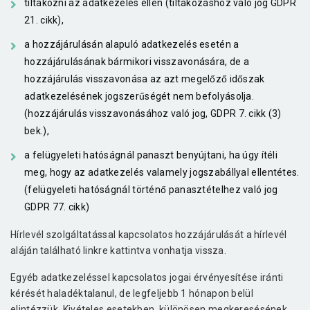
tiltakozni az adatkezelés ellen (tiltakozáshoz való jog GDPR
21. cikk),
a hozzájárulásán alapuló adatkezelés esetén a
hozzájárulásának bármikori visszavonására, de a
hozzájárulás visszavonása az azt megelőző időszak
adatkezelésének jogszerűségét nem befolyásolja.
(hozzájárulás visszavonásához való jog, GDPR 7. cikk (3)
bek.),
a felügyeleti hatóságnál panaszt benyújtani, ha úgy ítéli
meg, hogy az adatkezelés valamely jogszabállyal ellentétes.
(felügyeleti hatóságnál történő panasztételhez való jog
GDPR 77. cikk)
Hírlevél szolgáltatással kapcsolatos hozzájárulását a hírlevél
aláján található linkre kattintva vonhatja vissza.
Egyéb adatkezeléssel kapcsolatos jogai érvényesítése iránti
kérését haladéktalanul, de legfeljebb 1 hónapon belül
elintézzük. Kivételes esetekben, különösen megkeresésének