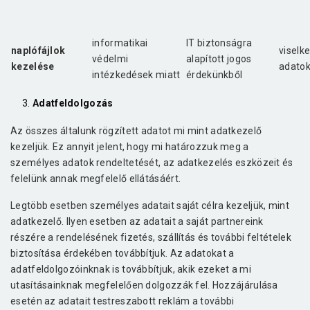
informatikai
IT biztonságra
naplófájlok
viselk
védelmi
alapított jogos
kezelése
adato
intézkedések miatt
érdekünkből
Adatfeldolgozás
Az összes általunk rögzített adatot mi mint adatkezelő
kezeljük. Ez annyit jelent, hogy mi határozzuk meg a
személyes adatok rendeltetését, az adatkezelés eszközeit és
felelünk annak megfelelő ellátásáért.
Legtöbb esetben személyes adatait saját célra kezeljük, mint
adatkezelő. Ilyen esetben az adatait a saját partnereink
részére a rendelésének fizetés, szállítás és további feltételek
biztosítása érdekében továbbítjuk. Az adatokat a
adatfeldolgozóinknak is továbbítjuk, akik ezeket a mi
utasításainknak megfelelően dolgozzák fel. Hozzájárulása
esetén az adatait testreszabott reklám a további