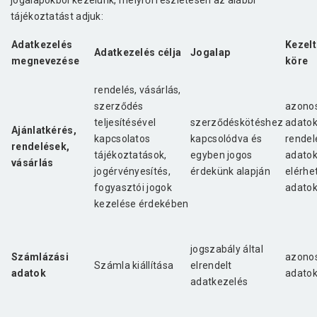
jogalapokból kezelünk, melyről részletesen az alábbi
tájékoztatást adjuk:
Adatkezelés
Kezelt
Adatkezelés célja
Jogalap
megnevezése
köre
rendelés, vásárlás,
szerződés
azonos
teljesítésével
szerződéskötéshez
adatok
Ajánlatkérés,
kapcsolatos
kapcsolódva és
rendel
rendelések,
tájékoztatások,
egyben jogos
adatok
vásárlás
jogérvényesítés,
érdekünk alapján
elérhe
fogyasztói jogok
adato
kezelése érdekében
jogszabály által
Számlázási
azonos
Számla kiállítása
elrendelt
adatok
adato
adatkezelés