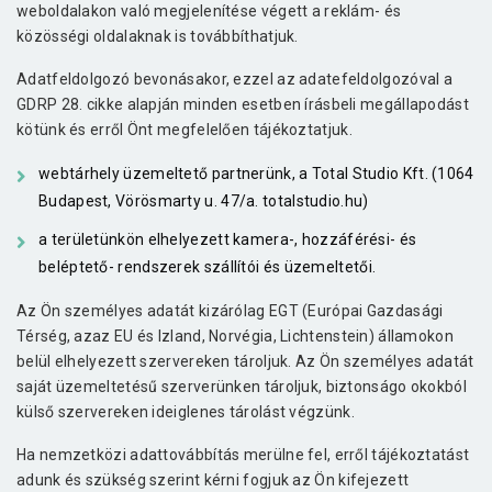
weboldalakon való megjelenítése végett a reklám- és
közösségi oldalaknak is továbbíthatjuk.
Adatfeldolgozó bevonásakor, ezzel az adatefeldolgozóval a
GDRP 28. cikke alapján minden esetben írásbeli megállapodást
kötünk és erről Önt megfelelően tájékoztatjuk.
webtárhely üzemeltető partnerünk, a Total Studio Kft. (1064
Budapest, Vörösmarty u. 47/a.
totalstudio.hu
)
a területünkön elhelyezett kamera-, hozzáférési- és
beléptető- rendszerek szállítói és üzemeltetői.
Az Ön személyes adatát kizárólag EGT (Európai Gazdasági
Térség, azaz EU és Izland, Norvégia, Lichtenstein) államokon
belül elhelyezett szervereken tároljuk. Az Ön személyes adatát
saját üzemeltetésű szerverünken tároljuk, biztonságo okokból
külső szervereken ideiglenes tárolást végzünk.
Ha nemzetközi adattovábbítás merülne fel, erről tájékoztatást
adunk és szükség szerint kérni fogjuk az Ön kifejezett