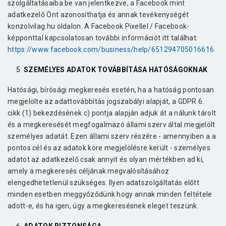
szolgáltatásaiba be van jelentkezve, a Facebook mint
adatkezelő Önt azonosíthatja és annak tevékenységét
konzolvilag.hu oldalon. A Facebook Pixellel / Facebook-
képponttal kapcsolatosan további információt itt találhat:
https://www.facebook.com/business/help/651294705016616
SZEMÉLYES ADATOK TOVÁBBÍTÁSA HATÓSÁGOKNAK
Hatósági, bírósági megkeresés esetén, ha a hatóság pontosan
megjelölte az adattovábbítás jogszabályi alapját, a GDPR 6.
cikk (1) bekezdésének c) pontja alapján adjuk át a nálunk tárolt
és a megkeresését megfogalmazó állami szerv által megjelölt
személyes adatát. Ezen állami szerv részére - amennyiben a a
pontos cél és az adatok köre megjelölésre került - személyes
adatot az adatkezelő csak annyit és olyan mértékben ad ki,
amely a megkeresés céljának megvalósításához
elengedhetetlenül szükséges. Ilyen adatszolgáltatás előtt
minden esetben meggyőződünk hogy annak minden feltétele
adott-e, és ha igen, úgy a megkeresésnek eleget teszünk.