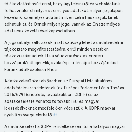
tájékoztatást nyújt arról, hogy ügyfeleinkről és weboldalunk
felhasználóiról milyen személyes adatokat, milyen jogalapon
kezelünk; személyes adatait milyen célra használjuk, kinek
adhatjuk át, és Önnek milyen jogai vannak az Ön személyes
adatainak kezelésével kapcsolatban.
A jogszabályi változások miatt szükség lehet az adatvédelmi
tájékoztató megváltoztatására, erről minden esetben
tájékoztatást adunk! Ha a változtatások az érintett
hozzájárulását igénylik, szükség esetén újra hozzájárulást
kérünk adatkezelésünkhez.
Adatkezelésünket elsősorban az Európai Unió általános
adatvédelmi rendeletének (az Európai Parlament és a Tanács
2016/679 Rendelete, továbbiakban: GDPR) és az
adatakezelésre vonatkozó további EU és magyar
jogszabályoknak megfelelően végezzük. A GDPR magyar
nyelvű szövege elérhető
itt
.
Az adatkezelést a GDPR rendelkezésein túl a hatályos magyar