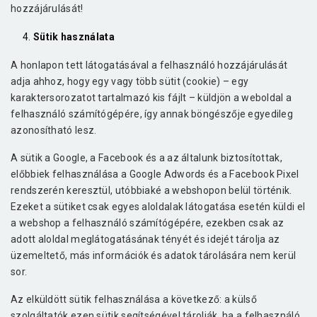
hozzájárulását!
Sütik használata
A honlapon tett látogatásával a felhasználó hozzájárulását
adja ahhoz, hogy egy vagy több sütit (cookie) – egy
karaktersorozatot tartalmazó kis fájlt – küldjön a weboldal a
felhasználó számítógépére, így annak böngészője egyedileg
azonosítható lesz.
A sütik a Google, a Facebook és a az általunk biztosítottak,
előbbiek felhasználása a Google Adwords és a Facebook Pixel
rendszerén keresztül, utóbbiaké a webshopon belül történik.
Ezeket a sütiket csak egyes aloldalak látogatása esetén küldi el
a webshop a felhasználó számítógépére, ezekben csak az
adott aloldal meglátogatásának tényét és idejét tárolja az
üzemeltető, más információk és adatok tárolására nem kerül
sor.
Az elküldött sütik felhasználása a következő: a külső
szolgáltatók ezen sütik segítségével tárolják, ha a felhasználó