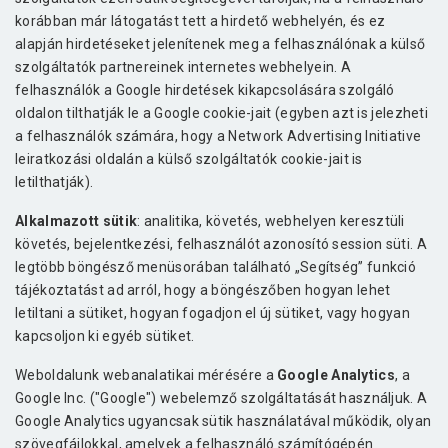
korábban már látogatást tett a hirdető webhelyén, és ez
alapján hirdetéseket jelenítenek meg a felhasználónak a külső
szolgáltatók partnereinek internetes webhelyein. A
felhasználók a Google hirdetések kikapcsolására szolgáló
oldalon tilthatják le a Google cookie-jait (egyben azt is jelezheti
a felhasználók számára, hogy a Network Advertising Initiative
leiratkozási oldalán a külső szolgáltatók cookie-jait is
letilthatják).
Alkalmazott sütik
: analitika, követés, webhelyen keresztüli
követés, bejelentkezési, felhasználót azonosító session süti. A
legtöbb böngésző menüsorában található „Segítség” funkció
tájékoztatást ad arról, hogy a böngészőben hogyan lehet
letiltani a sütiket, hogyan fogadjon el új sütiket, vagy hogyan
kapcsoljon ki egyéb sütiket.
Weboldalunk webanalatikai mérésére a
Google Analytics
, a
Google Inc. ("Google") webelemző szolgáltatását használjuk. A
Google Analytics ugyancsak sütik használatával működik, olyan
szövegfájlokkal, amelyek a felhasználó számítógépén