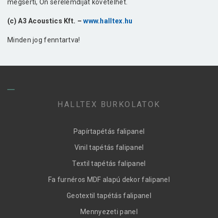
megsérti, Ön sérelemdíjat követelhet.
(c) A3 Acoustics Kft. –
www.halltex.hu
Minden jog fenntartva!
HALLTEX BURKOLATOK
Papírtapétás falipanel
Vinil tapétás falipanel
Textil tapétás falipanel
Fa furnéros MDF alapú dekor falipanel
Geotextil tapétás falipanel
Mennyezeti panel