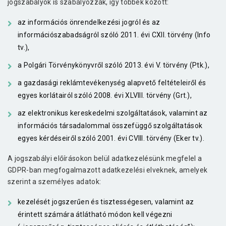
jogszabályok is szabályozzák, így többek között:
az információs önrendelkezési jogról és az
információszabadságról szóló 2011. évi CXII. törvény (Info
tv.),
a Polgári Törvénykönyvről szóló 2013. évi V. törvény (Ptk.),
a gazdasági reklámtevékenység alapvető feltételeiről és
egyes korlátairól szóló 2008. évi XLVIII. törvény (Grt.),
az elektronikus kereskedelmi szolgáltatások, valamint az
információs társadalommal összefüggő szolgáltatások
egyes kérdéseiről szóló 2001. évi CVIII. törvény (Eker tv.).
A jogszabályi előírásokon belül adatkezelésünk megfelel a
GDPR-ban megfogalmazott adatkezelési elveknek, amelyek
szerint a személyes adatok:
kezelését jogszerűen és tisztességesen, valamint az
érintett számára átlátható módon kell végezni