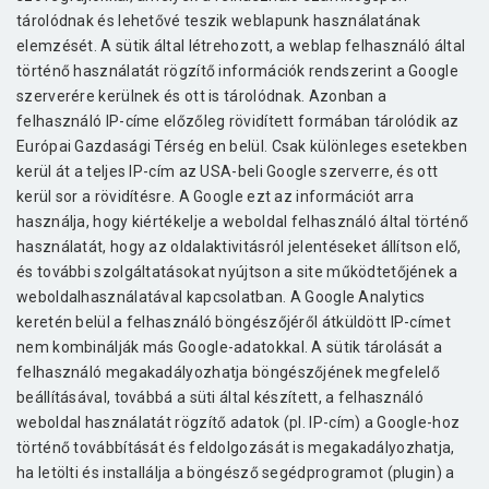
tárolódnak és lehetővé teszik weblapunk használatának
elemzését. A sütik által létrehozott, a weblap felhasználó által
történő használatát rögzítő információk rendszerint a Google
szerverére kerülnek és ott is tárolódnak. Azonban a
felhasználó IP-címe előzőleg rövidített formában tárolódik az
Európai Gazdasági Térség en belül. Csak különleges esetekben
kerül át a teljes IP-cím az USA-beli Google szerverre, és ott
kerül sor a rövidítésre. A Google ezt az információt arra
használja, hogy kiértékelje a weboldal felhasználó által történő
használatát, hogy az oldalaktivitásról jelentéseket állítson elő,
és további szolgáltatásokat nyújtson a site működtetőjének a
weboldalhasználatával kapcsolatban. A Google Analytics
keretén belül a felhasználó böngészőjéről átküldött IP-címet
nem kombinálják más Google-adatokkal. A sütik tárolását a
felhasználó megakadályozhatja böngészőjének megfelelő
beállításával, továbbá a süti által készített, a felhasználó
weboldal használatát rögzítő adatok (pl. IP-cím) a Google-hoz
történő továbbítását és feldolgozását is megakadályozhatja,
ha letölti és installálja a böngésző segédprogramot (plugin) a