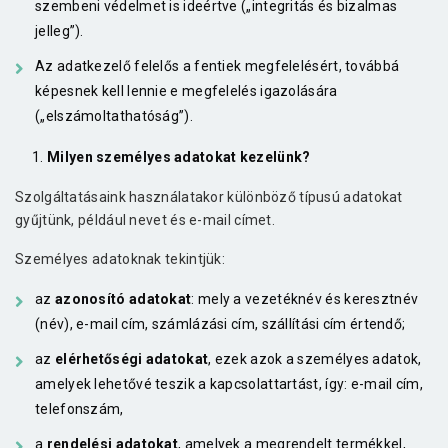
szembeni védelmet is ideértve („integritás és bizalmas
jelleg”).
Az adatkezelő felelős a fentiek megfelelésért, továbbá
képesnek kell lennie e megfelelés igazolására
(„elszámoltathatóság”).
Milyen személyes adatokat kezelünk?
Szolgáltatásaink használatakor különböző típusú adatokat
gyűjtünk, például nevet és e-mail címet.
Személyes adatoknak tekintjük:
az
azonosító adatokat
: mely a vezetéknév és keresztnév
(név), e-mail cím, számlázási cím, szállítási cím értendő;
az
elérhetőségi adatokat
, ezek azok a személyes adatok,
amelyek lehetővé teszik a kapcsolattartást, így: e-mail cím,
telefonszám,
a
rendelési adatokat
, amelyek a megrendelt termékkel,