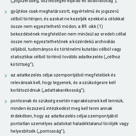
(„jogszerűség, tisztességes eljárás és átláthatóság”);
gyűjtése csak meghatározott, egyértelmű és jogszerű
célból történjen, és azokat ne kezeljék ezekkel a célokkal
össze nem egyeztethető módon; a 89. cikk (1)
bekezdésének megfelelően nem minősül az eredeti céllal
össze nem egyeztethetőnek a közérdekű archiválás
céljából, tudományos és történelmi kutatási célból vagy
statisztikai célból történő további adatkezelés („célhoz
kötöttség”);
az adatkezelés céljai szempontjából megfelelőek és
relevánsak kell, hogy legyenek, és a szükségesre kell
korlátozódniuk („adattakarékosság”);
pontosnak és szükség esetén naprakésznek kell lenniük;
minden észszerű intézkedést meg kell tenni annak
érdekében, hogy az adatkezelés céljai szempontjából
pontatlan személyes adatokat haladéktalanul töröljék vagy
helyesbítsék („pontosság”);