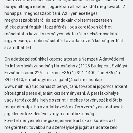
bonyolultsága esetén, jogunkban áll ezt az időt még további 2
hónappal meghosszabbítani. Az ilyen esetleges
meghosszabbításról és az indokainkról természetesen
tájékoztatni fogjuk. Hozzáférési joga keretében kérhet
másolatot a kezelt személyes adatairól, az első másolatot
ingyenesen, a többi másolatért az adatkezelő költségtérítést
számíthat fel.
Ön adatkezelésünkkel kapcsolatosan a Nemzeti Adatvédelmi
és Információszabadság Hatósághoz (1125 Budapest, Szilágyi
Erzsébet fasor 22/c, telefon: +36 (1) 391-1400, fax: +36 (1)
391-1410, email: ugyfelszolgalat@naih.hu, honlap:
www.naih.hu) tud panaszt benyújtani, továbbai jogorvoslatként
bíróságnál peres eljárást kezdeményezni. A pert lakóhelye
vagy tartózkodási helye szerint illetékes törvényszék előtt is
megindíthatja. Ha az adatkezelő az Ön személyes adatainak
jogellenes kezelésével vagy az adatbiztonság
követelményeinek megszegésével kárt okoz, köteles azt
megtéríteni; továbbá ha személyiségi jogát az adatkezelő