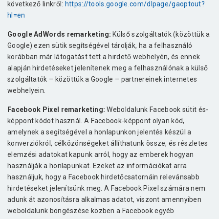
következő linkről:
https://tools.google.com/dlpage/gaoptout?
hl=en
Google AdWords remarketing:
Külső szolgáltatók (közöttük a
Google) ezen sütik segítségével tárolják, ha a felhasználó
korábban már látogatást tett a hirdető webhelyén, és ennek
alapján hirdetéseket jelenítenek meg a felhasználónak a külső
szolgáltatók – közöttük a Google – partnereinek internetes
webhelyein.
Facebook Pixel remarketing:
Weboldalunk Facebook sütit és-
képpont kódot használ. A Facebook-képpont olyan kód,
amelynek a segítségével a honlapunkon jelentés készül a
konverziókról, célközönségeket állíthatunk össze, és részletes
elemzési adatokat kapunk arról, hogy az emberek hogyan
használják a honlapunkat. Ezeket az információkat arra
használjuk, hogy a Facebook hirdetőcsatornáin relevánsabb
hirdetéseket jelenítsünk meg. A Facebook Pixel számára nem
adunk át azonosításra alkalmas adatot, viszont amennyiben
weboldalunk böngészése közben a Facebook egyéb