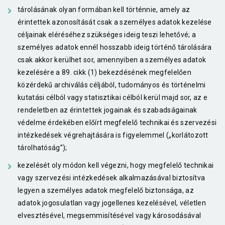
tárolásának olyan formában kell történnie, amely az
érintettek azonosítását csak a személyes adatok kezelése
céljainak eléréséhez szükséges ideig teszi lehetővé; a
személyes adatok ennél hosszabb ideig történő tárolására
csak akkor kerülhet sor, amennyiben a személyes adatok
kezelésére a 89. cikk (1) bekezdésének megfelelően
közérdekű archiválás céljából, tudományos és történelmi
kutatási célból vagy statisztikai célból kerül majd sor, az e
rendeletben az érintettek jogainak és szabadságainak
védelme érdekében előírt megfelelő technikai és szervezési
intézkedések végrehajtására is figyelemmel („korlátozott
tárolhatóság”);
kezelését oly módon kell végezni, hogy megfelelő technikai
vagy szervezési intézkedések alkalmazásával biztosítva
legyen a személyes adatok megfelelő biztonsága, az
adatok jogosulatlan vagy jogellenes kezelésével, véletlen
elvesztésével, megsemmisítésével vagy károsodásával