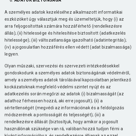
ADATOK BIZTONSÁGA
A személyes adatok kezeléséhez alkalmazott informatikai
eszközöket úgy választjuk meg és üzemeltetjük, hogy (i) az
arra feljogosítottak számára hozzáférhető (rendelkezésre
állás); (ii) hitelessége és hitelesítése biztosított (adatkezelés
hitelessége); (iii) változatlansága igazolható (adatintegritás);
(iv) a jogosulatlan hozzáférés ellen védett (adat bizalmassága)
legyen.
Olyan műszaki, szervezési és szervezeti intézkedésekkel
gondoskodunk a személyes adatok biztonságának védelméről,
amely a személyes adatok tárolásával kapcsolatban jelentkező
kockázatoknak megfelelő védelmi szintet nyújt és az
adatkezelés során megőrzi az adatok (i) bizalmasságát (az
adathoz férhessen hozzá, aki erre jogosult); (ii) a
sértetlenségét (megvédi az információnak és a feldolgozás
módszerének a pontosságát és teljességét); (iii) a
rendelkezésre állását (biztosítjuk, hogy amikor a jogosult
használónak szüksége van rá, valóban hozzá tudjon férni a
kívánt információhoz, és rendelkezésre álljanak az ezzel