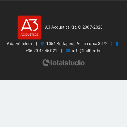
A3 Acoustics Kft. ® 2007-2026
|
Adatvédelem
|
1054 Budapest, Aulich utca 3 II/2
|
+36 20 45 45 021
|
info@halltex.hu