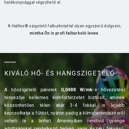
hatékonysággal végezhető el.
A Halltex® szigetelő falburkolattal olyan egyszerű dolgozni,
mintha Ön is profi falburkoló lenne
.
KIVÁLÓ HŐ- ÉS HANGSZIGETELŐ
A hőszigetelő panelek
0,0488 W/mk
-s hővezetési
tényezője kellemes komfortérzetet biztosít, aminek
köszönhetően télen akár 3-4 fokkal is lejjebb
kapcsolhatja a fűtést, nyáron pedig a klímaberendezésről
veheti le a terhet. Amennyiben rendívül gyenge
adottságokal rendelkező helyen, vagy északi fekvésű,