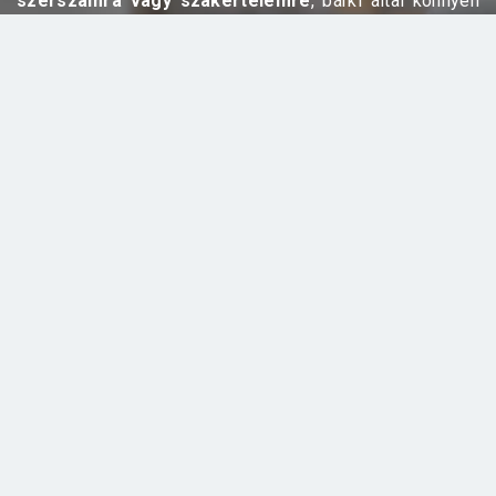
szerszámra vagy szakértelemre
, bárki által könnyen
beépíthető.
A Termékek és árak menüpont alatt találja a szerelési
rajzokat, hasznos tudnivalókat olvashat a panelek
tisztításáról, karbantartásáról. Sőt, videókon is
bemutatjuk a panelek felhelyezését.
BEÉPÍTÉSI VIDEÓ
KÖRNYEZETBARÁT
A Halltex panelek kizárólag természetes alapanyagokat,
a fenyőfa összedarált lisztjét és a fa saját gyantáját