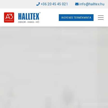
+36 20 45 45 021
info@halltex.hu
INGYENES TERMÉKMINTA