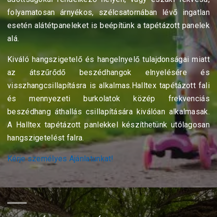
folyamatosan árnyékos, szélcsatornában lévő ingatlan
esetén alátétpaneleket is beépítünk a tapétázott panelek
alá.
Kiváló hangszigetelő és hangelnyelő tulajdonságai miatt
az átszűrődő beszédhangok elnyelésére és
visszhangcsillapításra is alkalmas.Halltex tapétázott fali
és mennyezeti burkolatok közép frekvenciás
beszédhang áthallás csillapítására kiválóan alkalmasak.
A Halltex tapétázott panlekkel készíthetünk utólagosan
hangszigetelést falra.
Kérje személyes Ajánlatunkat!