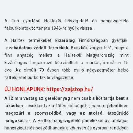
A finn gyártású Halltex® hőszigetelő és hangszigetelő
falburkolatok története 1946-ra nyúlik vissza.
A Halltex termékeket
kizárólag
Finnországban gyártják,
szabadalom védett termékek
. Büszkék vagyunk rá, hogy a
finn anyacég mellett a Halltex® Magyarország mint
kizárólagos forgalmazó képviselheti a márkát, immáron 15
éve. Az elmúlt 70 évben több millió négyzetméter belső
falfelületet burkoltak le világszerte.
ÚJ HONLAPUNK:
https://zajstop.hu/
A 12 mm vastag szigetelőanyag nem csak a hőt tartja bent a
lakásban
- csökkentve a fűtés költségét -, hanem
jelentősen
megszűri a szomszédból vagy az utcáról átszűrődő
hangokat
is-. A Halltex hangszigetelő panelekkel az utólagos
hangszigetelés beszédhangokra könnyen és gyorsan rendkívüli