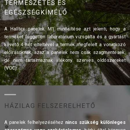
TERMÉSZETES ÉS
EGÉSZSÉGKÍMÉLŐ
A Halltex panelek M1 minősítése azt jelenti, hogy a
terméket független laboratórium vizsgálta és a gyártást
követő 4 hét elteltével a termék megfelelt a vonatkozó
előírásoknak, azaz a panelek nem csak szagmentesek,
de nem tartalmaznak illékony szerves oldószereket
(VOC).
HÁZILAG FELSZERELHETŐ
A panelek felhelyezéséhez
nincs szükség különleges
🍪